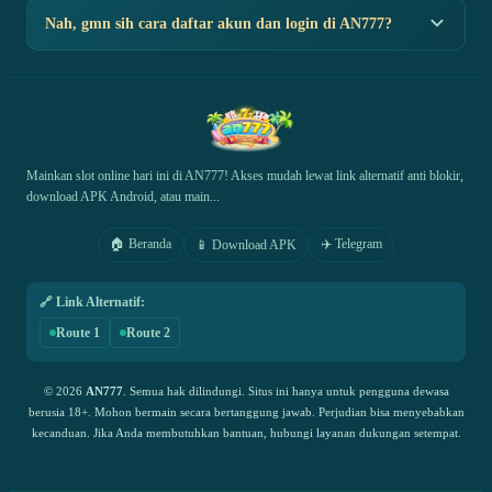
Nah, gmn sih cara daftar akun dan login di AN777?
Mainkan slot online hari ini di AN777! Akses mudah lewat link alternatif anti blokir,
download APK Android, atau main...
🏠 Beranda
✈️ Telegram
📱 Download APK
🔗 Link Alternatif:
Route 1
Route 2
© 2026
AN777
. Semua hak dilindungi. Situs ini hanya untuk pengguna dewasa
berusia 18+. Mohon bermain secara bertanggung jawab. Perjudian bisa menyebabkan
kecanduan. Jika Anda membutuhkan bantuan, hubungi layanan dukungan setempat.