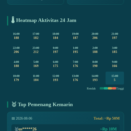
🌡️ Heatmap Aktivitas 24 Jam
16:00
17:00
18:00
19:00
20:00
21:00
188
182
184
187
206
197
22:00
23:00
0:00
1:00
2:00
3:00
206
212
197
195
188
185
4:00
5:00
6:00
7:00
8:00
9:00
188
169
175
176
190
166
10:00
11:00
12:00
13:00
14:00
15:00
179
184
193
176
193
5
Rendah
Tinggi
🥇 Top Pemenang Kemarin
Total: ~Rp
50M
📅 2026-08-06
🥇
~Rp 10M
us*****26